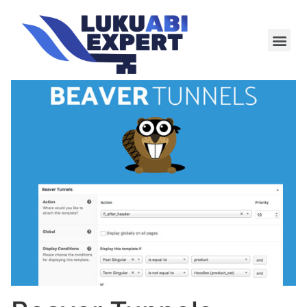
Meie te
Kü-le ja är